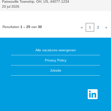
Painesville Township, OH, US, 44077-1234
20 jul 2026
Resultaten
1 – 25
van
30
«
1
2
»
Alle vacatures weergeven
Privacy Policy
Jobsite
O
p
e
n
t
i
n