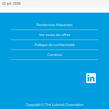
15 juil. 2026
Recherches fréquentes
Voir toutes les offres
Politique de confidentialité
Carrières
S
’
o
u
v
r
e
d
a
n
Copyright © The Lubrizol Corporation
s