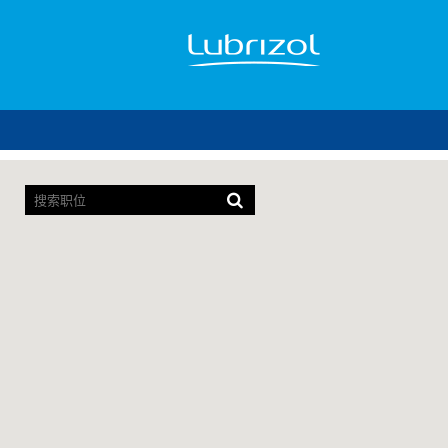
屏
幕
阅
读
器
无
法
读
取
以
下
可
搜
索
地