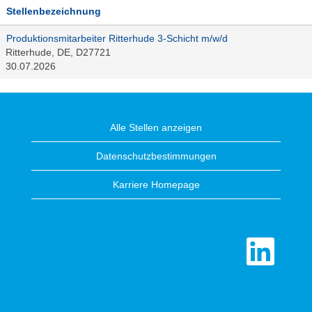
Stellenbezeichnung
Produktionsmitarbeiter Ritterhude 3-Schicht m/w/d
Ritterhude, DE, D27721
30.07.2026
Alle Stellen anzeigen
Datenschutzbestimmungen
Karriere Homepage
W
i
r
d
a
u
f
e