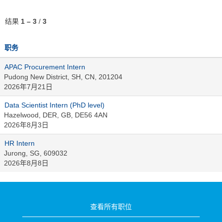
结果
1 – 3
/
3
职务
APAC Procurement Intern
Pudong New District, SH, CN, 201204
2026年7月21日
Data Scientist Intern (PhD level)
Hazelwood, DER, GB, DE56 4AN
2026年8月3日
HR Intern
Jurong, SG, 609032
2026年8月8日
查看所有职位